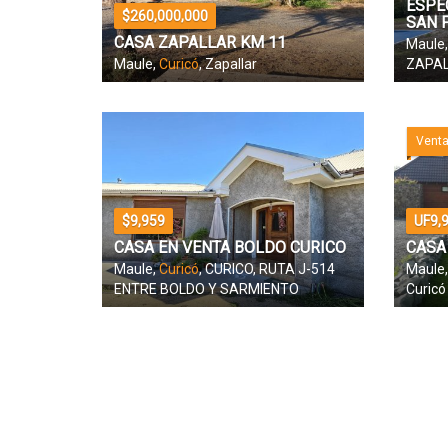
ESPE
$260,000,000
SAN 
CASA ZAPALLAR KM 11
Maule
Maule,
Curicó
, Zapallar
ZAPA
Vent
$9,959
UF9,
CASA EN VENTA BOLDO CURICO
CASA
Maule,
Curicó
, CURICO, RUTA J-514
Maule
ENTRE BOLDO Y SARMIENTO
Curicó