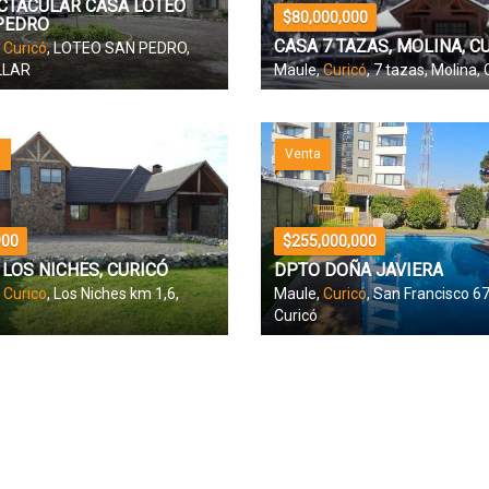
CTACULAR CASA LOTEO
$80,000,000
PEDRO
CASA 7 TAZAS, MOLINA, C
,
Curicó
, LOTEO SAN PEDRO,
LLAR
Maule,
Curicó
, 7 tazas, Molina, 
a
Venta
900
$255,000,000
 LOS NICHES, CURICÓ
DPTO DOÑA JAVIERA
,
Curico
, Los Niches km 1,6,
Maule,
Curicó
, San Francisco 67
Curicó