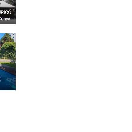
URICÓ
Curicó
,