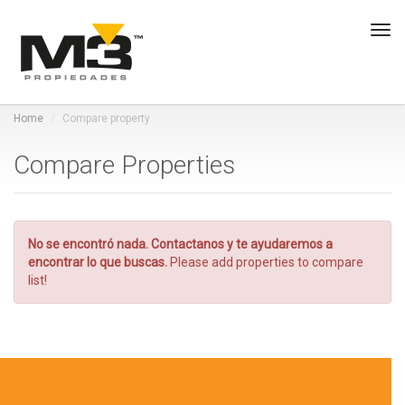
Tog
navi
Home
Compare property
Compare Properties
No se encontró nada. Contactanos y te ayudaremos a
encontrar lo que buscas.
Please add properties to compare
list!