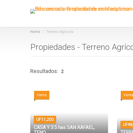
Home
Terreno Agrícola
Propiedades - Terreno Agríc
Resultados:
2
Venta
Vent
UF11,200
UF48
CASA Y 3.5 has SAN RAFAEL,
TENO
TERR