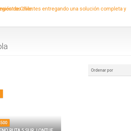
ola
Ordenar por
a
,500
ENO RUTA 5 SUR, LONTUE