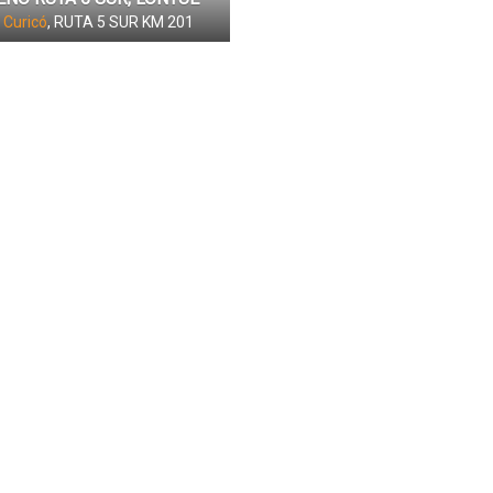
,
Curicó
, RUTA 5 SUR KM 201